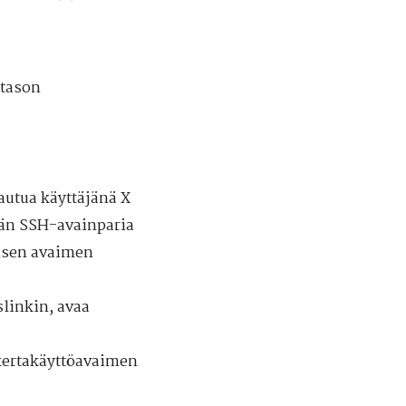
tason
jautua käyttäjänä X
jän SSH-avainparia
öisen avaimen
linkin, avaa
kertakäyttöavaimen