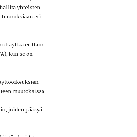
hallita yhteisten
ä tunnuksiaan eri
n käyttää erittäin
A), kun se on
äyttöoikeuksien
hteen muutoksissa
.
in, joiden pääsyä