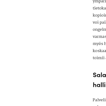
ympäri
tietok
kopioin
voi pa
ongelm
varmas
myös hy
koskaa
toimii 
Sala
hall
Palvel