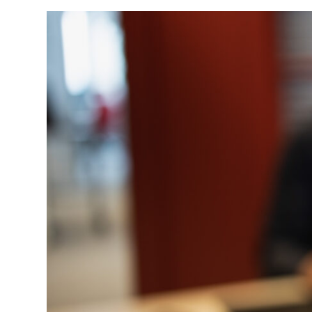
Esteettömyys
Frontend
Hakukoneet
Integraatiot
Julkaisujärjestelmät
Jälkimarkkinointi
Kunta-KaPA
Käyttökokemus
Käyttöliittymä