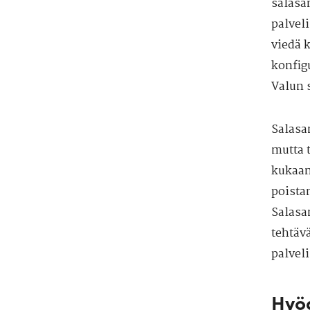
salasa
palvel
viedä 
konfig
Valun 
Salasa
mutta t
kukaan
poista
Salasa
tehtäv
palvel
Hyö