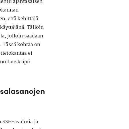
ehtii ajantasaisen
tokannan
n, että kehittäjä
käyttäjänä. Tällöin
la, jolloin saadaan
. Tässä kohtaa on
tietokantaa ei
 nollauskripti
 salasanojen
 SSH-avaimia ja