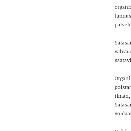
organi
tunnus
palvel
Salasa
vahvaa
saatavi
Organi
poista
ilman,
Salasa
voidaa