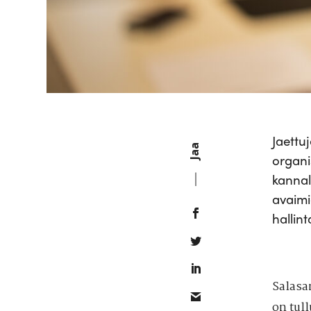
Jaettuj
Jaa
organi
kannal
avaimi
hallin
Salasa
on tul