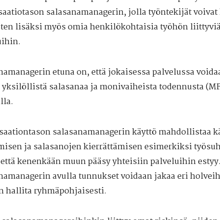
saatiotason salasanamanagerin, jolla työntekijät voivat 
ten lisäksi myös omia henkilökohtaisia työhön liittyvi
uihin.
namanagerin etuna on, että jokaisessa palvelussa voidaa
 yksilöllistä salasanaa ja monivaiheista todennusta (MF
lla.
saationtason salasanamanagerin käyttö mahdollistaa k
misen ja salasanojen kierrättämisen esimerkiksi työsu
 että kenenkään muun pääsy yhteisiin palveluihin estyy
namanagerin avulla tunnukset voidaan jakaa eri holveih
n hallita ryhmäpohjaisesti.