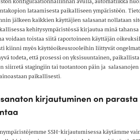
stön konfiguraationhallinnan avulla, automatiikka huol
antakopion lataamisesta paikalliseen ympäristöön. Tie
nin jälkeen kaikkien käyttäjien salasanat nollataan site
ikallisessa kehitysympäristössä kirjautua minä tahansa 
a voidaan toistaa siitä raportoineen käyttäjän oikeuksil
ti kiinni myös käyttöoikeusrooleihin liittyvät ongelmat
vä todeta, että prosessi on yksisuuntainen, paikallista 
n siirretä stagingiin tai tuotantoon päin ja salasanojen
ainoastaan paikallisesti.
sanaton kirjautuminen on parasta
intaa
inympäristöjemme SSH-kirjautumisessa käytämme vain