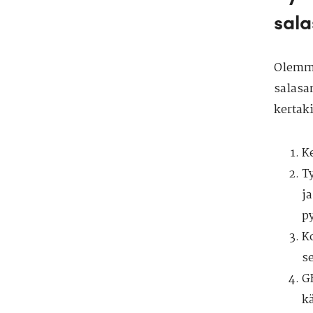
sala
Olemme
salasa
kertak
Ke
T
j
py
K
s
G
k