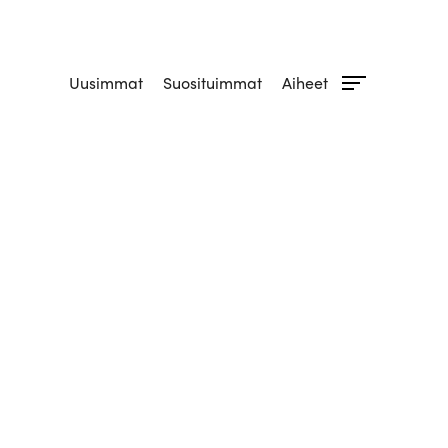
Uusimmat
Suosituimmat
Aiheet
ogia
s
urva
t