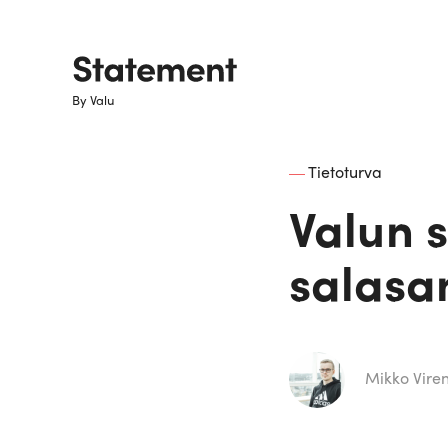
By Valu
Tietoturva
Aiheet
Valun s
Brändijournalismi
salasa
Copyright
Digimarkkinointi
Mikko Vire
Digistrategia