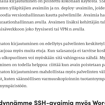
nalla kirjautuminen on poistettu kokonaan käytöstä. SS
inten ylläpitäjien avaimiin ja ns. deploy-avaimiin, joid
koodia versionhallinnan kautta palvelimille. Avaimia hal
uraationhallinnan avulla. Avaimen lisäksi kehittäjän tu
sisäverkkoon joko fyysisesti tai VPN:n avulla.
naton kirjautuminen on edellytys palvelinten keskitetyll
arjoaa myös muita etuja. Kun salasanoja ei tarvitse kosk
 ulkopuolinen voi myöskään sitä vahingossa nähdä. M
minen on todella helppoa: riittää kun avain poistetaan p
naton kirjautuminen mahdollistaa myös palvelinten väli
ät, kuten säännöllisen varmuuskopioinnin tuotantoympär
inympäristöön.
dynnämme SSH-avaimia myös Wor