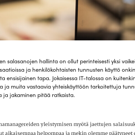
en salasanojen hallinta on ollut perinteisesti yksi vaik
saatioissa ja henkilökohtaisten tunnusten käyttö onkin
ta ensisijainen tapa. Jokaisessa IT-talossa on kuitenk
a ja muita vastaavia yhteiskäyttöön tarkoitettuja tunn
ta ja jakaminen pitää ratkaista.
namanagereiden yleistymisen myötä jaettujen salaisuuk
lut aikaisempaa helpompaa ja mekin olemme päätyneet 