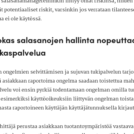
 salasanamanagereihinkin liittyy omat riskinsä, niiden
ät potentiaaliset riskit, varsinkin jos verrataan tilantee
a ei ole käytössä.
kas salasanojen hallinta nopeutta
kaspalvelua
 ongelmien selvittämisen ja sujuvan tukipalvelun tarj
tä asiakkaan raportoima ongelma saadaan toistettua ma
lvelu voi ensin pyrkiä todentamaan ongelman omilla tu
 esimerkiksi käyttöoikeuksiin liittyvän ongelman toist
asta raportoineen käyttäjän käyttäjätunnuksella kirjau
hittäjä perustaa asiakkaan tuotantoympäristöä vastaava