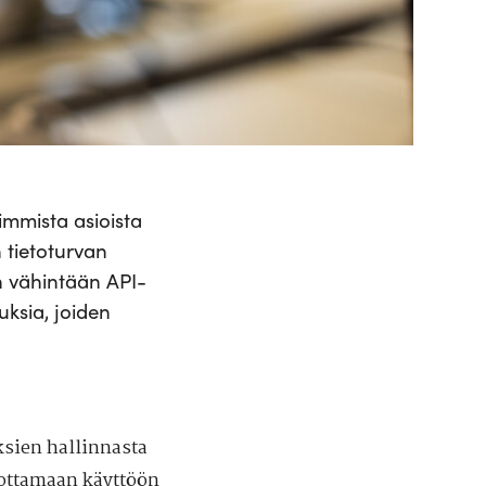
eimmista asioista
 tietoturvan
in vähintään API-
uksia, joiden
sien hallinnasta
ottamaan käyttöön