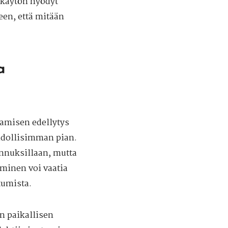
 käytön hyödyt
seen, että mitään
a
oamisen edellytys
hdollisimman pian.
nnuksillaan, mutta
aminen voi vaatia
tumista.
n paikallisen