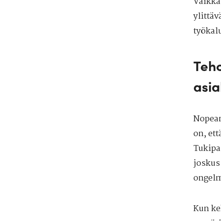
Vaikka
ylittäv
työkalu
Teho
asia
Nopean
on, et
Tukipa
joskus
ongelm
Kun ke