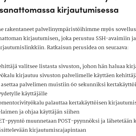
sanattomassa kirjautumisessa
 rakentaneet palvelinympäristöihimme myös sovellus
nattoman kirjautumisen, joka perustuu SSH-avaimiin ja
irjautumislinkkiin. Ratkaisun perusidea on seuraava:
hittäjä valitsee listasta sivuston, johon hän haluaa kir
yökalu kirjautuu sivuston palvelimelle käyttäen kehittä
a asettaa palvelimen muistiin 60 sekunniksi kertakäytt
ydetylle käyttäjälle
omentorivityökalu palauttaa kertakäyttöisen kirjautumis
elaimen ja ohjaa käyttäjän siihen
ET-pyyntö muunnetaan POST-pyynnöksi ja lähetetään 
äsittelevään kirjautumisrajapintaan