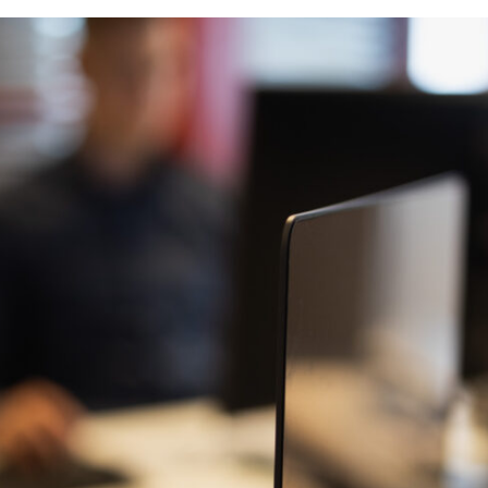
Pilvipalvelut
Tuotek
PTV
Uutiski
Responsiivinen suunnittelu
Verkko
Saavutettavuus
Verkk
Sisällönhallinta
Verkko
Sisältömarkkinointi
Verkko
Sisältöstrategia
Vuosir
Sovelluskehitys
WordP
Tabletit
Yhteis