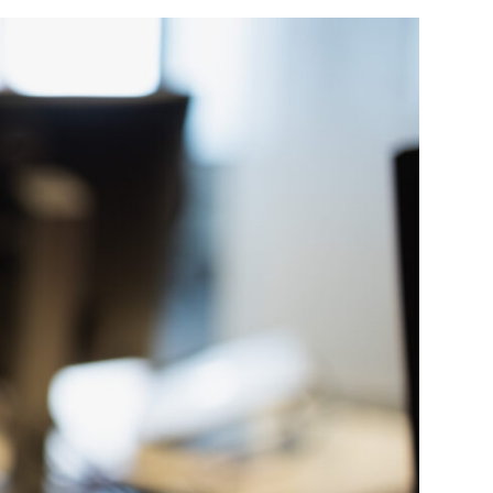
ehitys
rje
 ja oppiminen
omainonta
markkinointi
palvelun uudistaminen
aportointi
ress
öviestintä