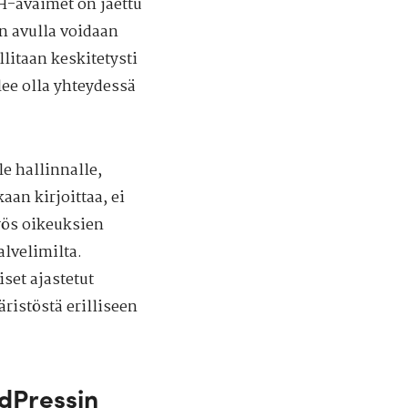
H-avaimet on jaettu
en avulla voidaan
litaan keskitetysti
lee olla yhteydessä
e hallinnalle,
aan kirjoittaa, ei
yös oikeuksien
alvelimilta.
set ajastetut
istöstä erilliseen
dPressin