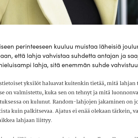
lliseen perinteeseen kuuluu muistaa läheisiä joulun
laan, että lahja vahvistaa suhdetta antajan ja saaj
mieluisampi lahja, sitä enemmän suhde vahvistuu
tietoiset yksilöt haluavat kuitenkin tietää, mitä lahjan 
se on valmistettu, kuka sen on tehnyt ja mitä luonnonva
tuksessa on kulunut. Random-lahjojen jakaminen on 
tista kuin palkitsevaa. Ajatus ei enää olekaan tärkein, v
ikkea lahjaan liittyy.