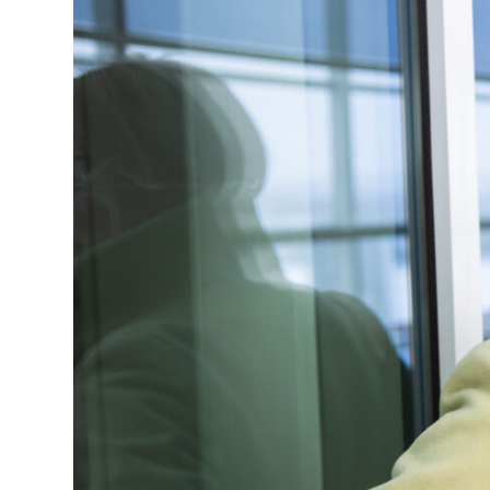
Esteettömyys
Frontend
Hakukoneet
Integraatiot
Julkaisujärjestelmät
Jälkimarkkinointi
Kunta-KaPA
Käyttökokemus
Käyttöliittymä