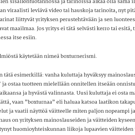
ien sisällöntuotannossa ja tarinoissa alkaa olla sama ilm
an viraalisti leviävä video tai hauskoja tarinoita, nyt pi
arinat liittyvät yrityksen perustehtävään ja sen luontee
vat maailmaa. Jos yritys ei tätä selvästi kerro tai esitä, 
aessa itse esiin.
ilmiöstä käytetään nimeä boxturnerismi.
n tätä esimerkillä: vanha kuluttaja hyväksyy mainosla
” ja ostaa tuotteen mielellään onnitellen itseään onnist
 aikaansa ja hyvästä valinnasta. Uusi kuluttaja ei osta 
ättä, vaan ”boxturnaa” eli haluaa katsoa laatikon taka
lut ja vaatii näyttöä väitteelle miten paljon nopeampi j
naus on yrityksen mainoslauseiden ja väitteiden kyseena
tynyt huomioyhteiskunnan liikoja lupaavien väitteiden 