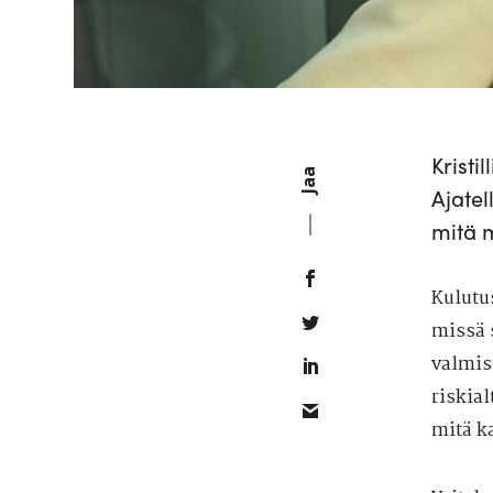
Kristi
Jaa
Ajatel
mitä 
Kulutus
missä 
valmis
riskial
mitä ka