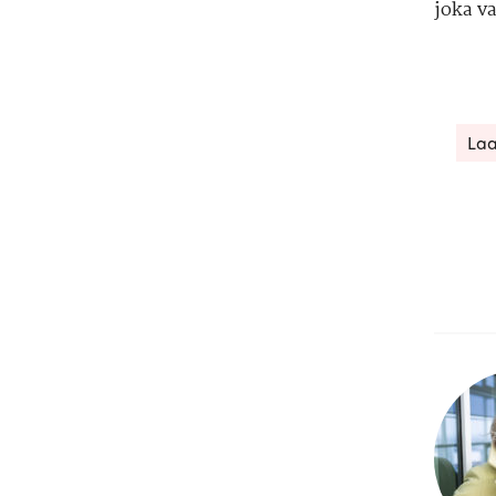
joka v
Laa