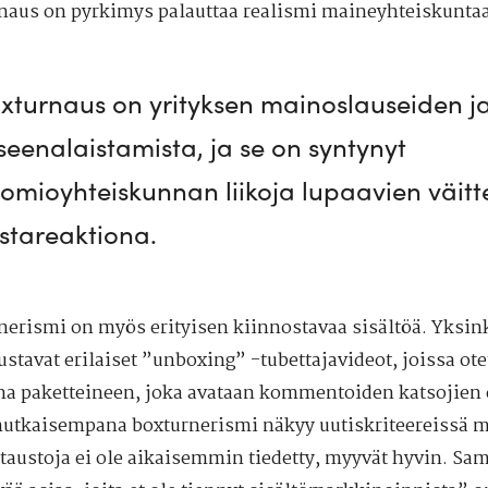
naus on pyrkimys palauttaa realismi maineyhteiskunta
xturnaus on yrityksen mainoslauseiden ja
seenalaistamista, ja se on syntynyt
omioyhteiskunnan liikoja lupaavien väitt
stareaktiona.
nerismi on myös erityisen kiinnostavaa sisältöä. Yksi
ustavat erilaiset ”unboxing” -tubettajavideot, joissa ot
na paketteineen, joka avataan kommentoiden katsojien
tkaisempana boxturnerismi näkyy uutiskriteereissä me
 taustoja ei ole aikaisemmin tiedetty, myyvät hyvin. Sa