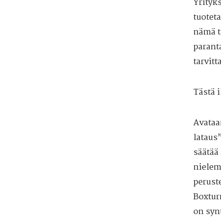
Yrityks
tuoteta
nämä t
paranta
tarvitt
Tästä 
Avataa
lataus
säätää
nielem
peruste
Boxtur
on syn