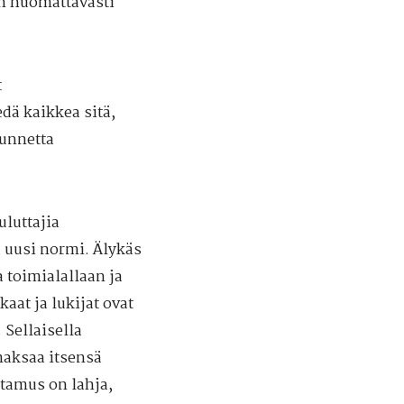
on huomattavasti
t
dä kaikkea sitä,
tunnetta
luttajia
 uusi normi. Älykäs
 toimialallaan ja
aat ja lukijat ovat
 Sellaisella
 maksaa itsensä
ttamus on lahja,