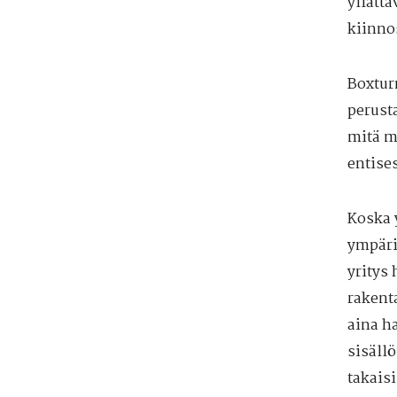
yllättä
kiinno
Boxtur
perust
mitä m
entise
Koska 
ympäri
yritys
rakent
aina ha
sisällö
takais