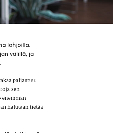
a lahjoilla.
an välillä, ja
.
takaa paljastuu:
roja sen
jo enemmän
aan halutaan tietää