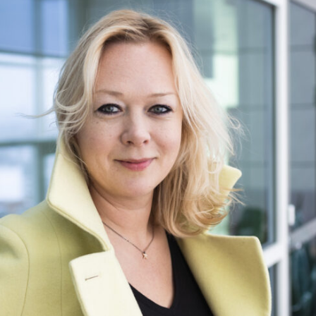
Pilvipalvelut
Tuotek
PTV
Uutiski
Responsiivinen suunnittelu
Verkko
Saavutettavuus
Verkk
Sisällönhallinta
Verkko
Sisältömarkkinointi
Verkko
Sisältöstrategia
Vuosir
Sovelluskehitys
WordP
Tabletit
Yhteis