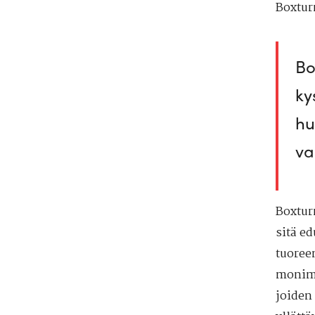
Boxtur
Bo
ky
hu
va
Boxtur
sitä ed
tuoree
monimu
joiden