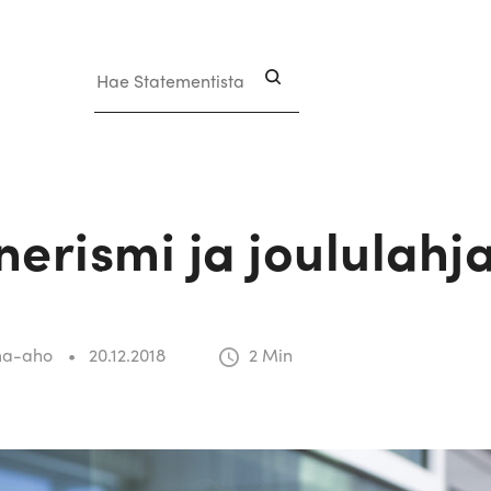
Hae Statementista
erismi ja joululahj
Laatu
Teknol
Mobiilisovellukset
Testau
ma-aho
20.12.2018
2
Min
Ohjelmistokehitys
Tietot
Ohjelmointi
Trendi