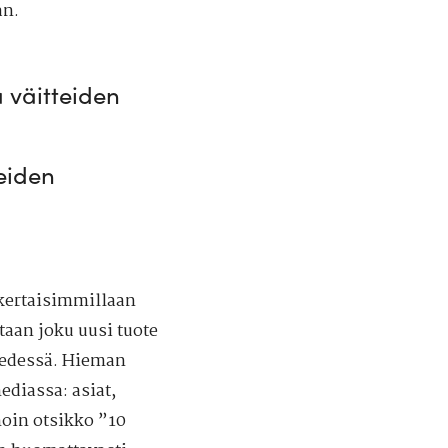
an.
 väitteiden
eiden
nkertaisimmillaan
etaan joku uusi tuote
 edessä. Hieman
diassa: asiat,
moin otsikko ”10