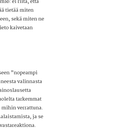
iö: ei riitä, että
tää tietää miten
seen, sekä miten ne
tieto kaivetaan
useen ”nopeampi
uneesta valinnasta
mainoslausetta
puolelta tarkemmat
a mihin verrattuna.
laistamista, ja se
vastareaktiona.