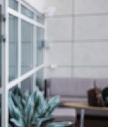
ehitys
rje
 ja oppiminen
omainonta
markkinointi
palvelun uudistaminen
aportointi
ress
öviestintä