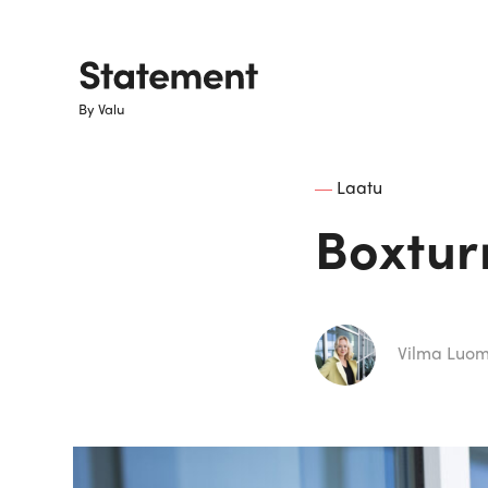
By Valu
Laatu
Aiheet
Boxturn
Brändijournalismi
Copyright
Vilma Luo
Digimarkkinointi
Digistrategia