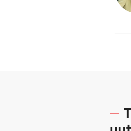
T
uut