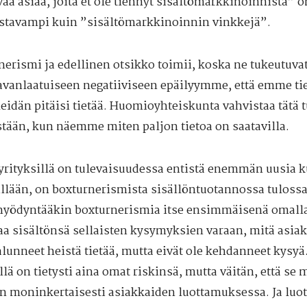
vää asiaa, joita et ole tiennyt sisältömarkkinoinnista” 
stavampi kuin ”sisältömarkkinoinnin vinkkejä”.
nerismi ja edellinen otsikko toimii, koska ne tukeutuva
avanlaatuiseen negatiiviseen epäilyymme, että emme tie
eidän pitäisi tietää. Huomioyhteiskunta vahvistaa tätä 
stään, kun näemme miten paljon tietoa on saatavilla.
yrityksillä on tulevaisuudessa entistä enemmän uusia ku
llään, on boxturnerismista sisällöntuotannossa tulossa
 hyödyntääkin boxturnerismia itse ensimmäisenä omalla
aa sisältönsä sellaisten kysymyksien varaan, mitä asiakk
lunneet heistä tietää, mutta eivät ole kehdanneet kysyä.
llä on tietysti aina omat riskinsä, mutta väitän, että se
in moninkertaisesti asiakkaiden luottamuksessa. Ja luo