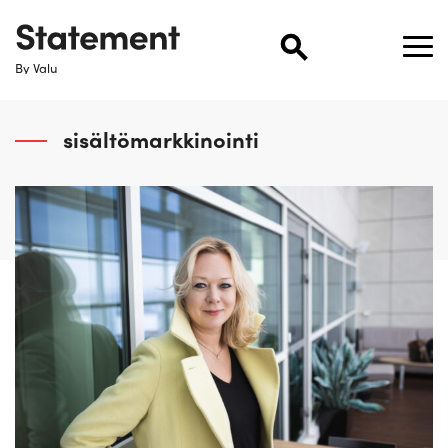
By Valu
sisältömarkkinointi